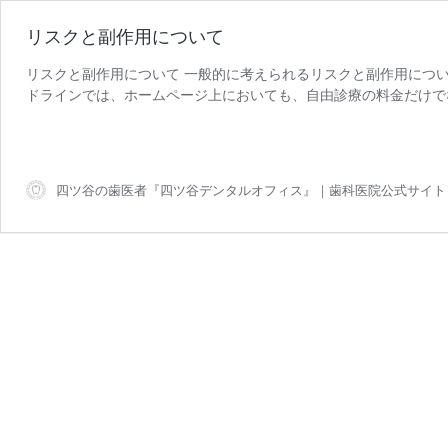
リスクと副作用について
リスクと副作用について 一般的に考えられるリスクと副作用につい
ドラインでは、ホームページ上においても、自由診療の料金だけで
リ
こととなっております。歯 …
続きを読む
ス
ク
と
四ツ谷の歯医者『四ツ谷デンタルオフィス』｜歯科医院公式サイト
副
作
用
に
つ
い
て