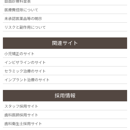
自由診療料金表
医療費控除について
未承認医薬品等の明示
Doctor’s Voice
リスクと副作用について
四ツ谷駅から通いやすいロケーションにある歯医者、四ツ谷
関連サイト
デンタルオフィスでは、歯周病の治療をとても重要視してい
ます。歯周病は、「歯茎から血が出る病気」「歯茎の不調」
小児矯正のサイト
といった程度にとらえられがちですが、現実にはそうではあ
インビザラインのサイト
りません。
歯を支える骨を溶かしていき、歯が抜けてしまう
セラミック治療のサイト
病気で、最も日本人の歯を奪っている病気
なのです。
インプラント治療のサイト
近年では、
歯周病は、脳疾患、心疾患、糖尿病、早産、関節
リウマチなど、様々な全身の病との密接な関係
もわかってき
採用情報
ています。それにもかかわらず、ご自身では自覚症状がほと
スタッフ採用サイト
んどなく進行していく厄介な病気で、特効薬もありません。
また、人類史上最も広まっている感染症ということで、ギネ
歯科医師採用サイト
スブックにも載っているほどの病気なのです。
歯科衛生士採用サイト