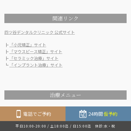
関連リンク
四ツ谷デンタルクリニック 公式サイト
┣
「小児矯正」サイト
┣
「マウスピース矯正」サイト
┣
「セラミック治療」サイト
┗
「インプラント治療」サイト
治療メニュー
歯周病について
電話でご予約
24時間
仮予約
虫歯について
平日10:00-20:00 / 土18:00迄 / 日15:00迄 休診:水・祝
小児の歯科治療・予防