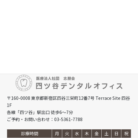
YOTSUYA DENTAL OFFICE
四ツ谷・四谷三丁目・曙橋・市ヶ谷『四ツ
谷デンタルオフィス』
〒160-0008 東京都新宿区四谷三栄町12番7号 Terrace Site 四谷
1F
各線「四ツ谷」駅出口 徒歩6～7分
ご予約・お問い合わせ：03-5361-7788
診療時間
月
火
水
木
金
土
日
祝