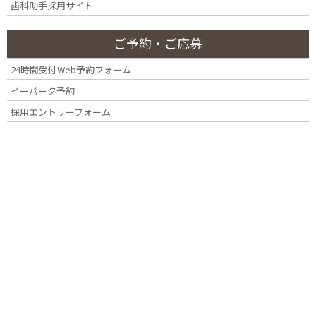
歯茎の不調など、すこしでも心配のある方は、まずは四ツ谷
歯科助手採用サイト
デンタルオフィスまでご相談ください。
ご予約・ご応募
24時間受付Web予約フォーム
イーパーク予約
採用エントリーフォーム
歯周病は日本人の歯を失う原因１位です