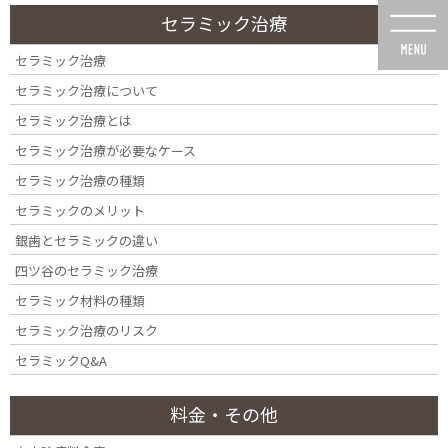
コ
ナ
セラミック治療
ン
ビ
テ
ゲ
セラミック治療
ン
ー
セラミック治療について
ツ
シ
に
ョ
セラミック治療とは
移
ン
セラミック治療が必要なケース
動
に
歯周病について
移
セラミック治療の種類
動
セラミックのメリット
銀歯とセラミックの違い
四ツ谷のセラミック治療
セラミック材料の種類
HOME
歯周病について
セラミック治療のリスク
セラミックQ&A
料金・その他
歯周病治療