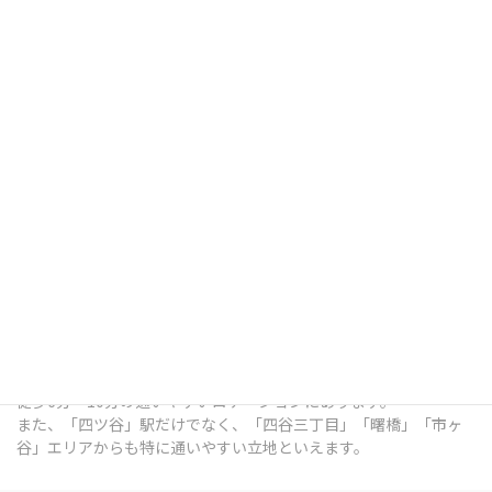
四ツ谷デンタルオフィスは、東京都新宿区四谷三栄町12番7号
Terrace Site 四谷 1Fにある歯科医院です。
総武線「四ツ谷」駅出口 徒歩7分 / 中央本線「四ツ谷」駅出口 徒歩
7分 / 東京メトロ南北線「四ツ谷」駅出口 徒歩6分 / 丸ノ内線「四
谷三丁目」駅出口 徒歩6分 / 都営新宿線「曙橋」駅出口 徒歩10分 /
各線「市ヶ谷」駅出口 徒歩9分 という、各線四ツ谷駅の出口から
徒歩6分～10分の通いやすいロケーションにあります。
また、「四ツ谷」駅だけでなく、「四谷三丁目」「曙橋」「市ヶ
谷」エリアからも特に通いやすい立地といえます。