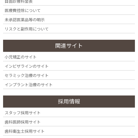
自由診療料金表
医療費控除について
未承認医薬品等の明示
薬機法において承認されていない医療機
リスクと副作用について
器を用いた治療について
関連サイト
四ツ谷デンタルオフィスでは、医薬品医療機器等法（薬機法）に
小児矯正のサイト
おいて承認されていない医療機器を用いた治療 である「インビザ
ライン・システムを用いた矯正治療」を行っています。
インビザラインのサイト
セラミック治療のサイト
※医療法に基づいて厚生労働省から出されている『医療広告ガイドライ
インプラント治療のサイト
ンに関するQ&A（2018年8月）』に従い、「限定解除の4要件」を満た
すための記載を以下に掲載します。
採用情報
スタッフ採用サイト
1、未承認医薬品等であることの明示
歯科医師採用サイト
歯科衛生士採用サイト
インビザラインは、薬機法上の承認を得ていません。