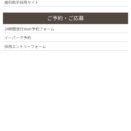
歯科助手採用サイト
2、入手経路等の明示
ご予約・ご応募
24時間受付Web予約フォーム
インビザライン®は米アラインテクノロジー社の製品の商標です。
イーパーク予約
米アラインテクノロジー社のシステムを、インビザライン・ジャ
採用エントリーフォーム
パン社を通じて利用しております。
3、国内の承認医薬品等の有無の明示
インビザライン®
インビザラインによる矯正治療は、現在世界中で行われており、一
般的にはアライナー矯正と呼ばれています。日本ではマウスピース
矯正と呼ばれています。
マウスピース矯正のための治療装置は、国内でも様々なブランド
があります。