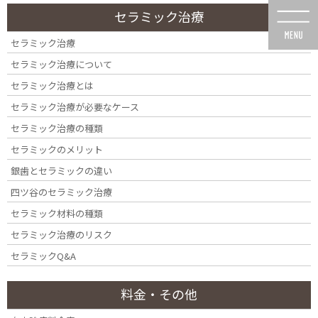
コ
ナ
セラミック治療
ン
ビ
テ
ゲ
セラミック治療
ン
ー
セラミック治療について
ツ
シ
に
ョ
セラミック治療とは
移
ン
セラミック治療が必要なケース
動
に
未承認医薬品等の明示
移
セラミック治療の種類
動
セラミックのメリット
銀歯とセラミックの違い
四ツ谷のセラミック治療
セラミック材料の種類
HOME
未承認医薬品等の明示
セラミック治療のリスク
セラミックQ&A
料金・その他
未承認医薬品等の明示