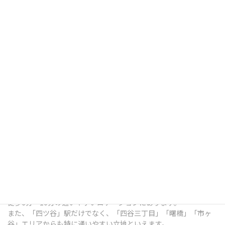
四ツ谷デンタルオフィスは、東京都新宿区四谷三栄町12番7号
Terrace Site 四谷 1Fにある歯科医院です。
総武線「四ツ谷」駅出口 徒歩7分 / 中央本線「四ツ谷」駅出口 徒歩
7分 / 東京メトロ南北線「四ツ谷」駅出口 徒歩6分 / 丸ノ内線「四
谷三丁目」駅出口 徒歩6分 / 都営新宿線「曙橋」駅出口 徒歩10分 /
各線「市ヶ谷」駅出口 徒歩9分 という、各線四ツ谷駅の出口から
徒歩6分～10分の通いやすいロケーションにあります。
また、「四ツ谷」駅だけでなく、「四谷三丁目」「曙橋」「市ヶ
谷」エリアからも特に通いやすい立地といえます。