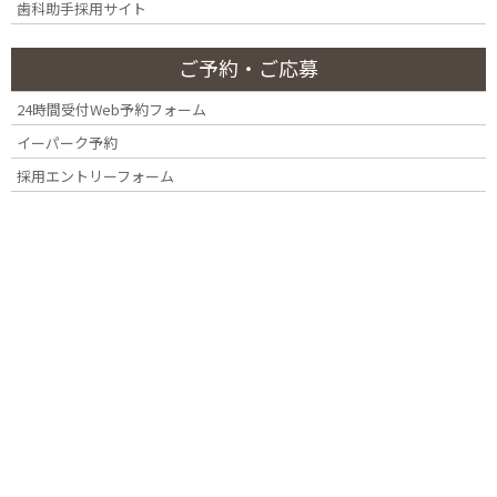
口腔外科の得意な歯科医院を選ぶ
歯科助手採用サイト
ご予約・ご応募
口腔外科は、歯科医院であれば標榜することができますが、歯科
医師により得意・不得意が分かれる分野でもあります。親知らず
24時間受付Web予約フォーム
の抜歯やインプラント手術も、どこの歯科医院でも行うことはで
イーパーク予約
きますが、高度な技術を身につけている歯科医師は多いとは言え
採用エントリーフォーム
ません。
親知らずの抜歯も、インプラント手術も、このような経験の裏付
けがなくても、どの歯科医師も手を出すことは可能であることか
ら、残念ながら医療事故が起きてしまっています。CTなどの設備
や、豊富な経験があってこその手術なのです。そのため、経験豊富
な歯科医師を選ぶことは、とても大切であるといえます。
口腔外科で扱う主な疾患
※四ツ谷デンタルオフィスで治療を行うものだけでなく、病院を