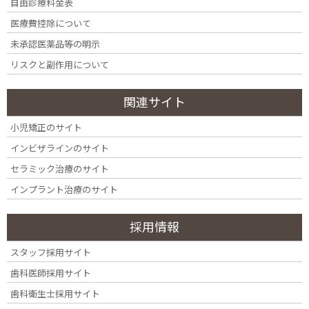
自由診療料金表
医療費控除について
東京都新宿区四ツ谷の各線「四ツ谷駅」から徒歩6～10分にある歯
未承認医薬品等の明示
科・歯医者『四ツ谷デンタルオフィス』では、口腔外科手術にも
リスクと副作用について
対応しています。
関連サイト
口腔外科とは
小児矯正のサイト
インビザラインのサイト
歯だけでなく、歯を支えている顎の骨、歯肉、舌、頬粘膜などで
セラミック治療のサイト
構成されている口腔組織や粘膜の異常などを、診断し、外科的に
インプラント治療のサイト
処置するのが、歯科口腔外科です。口腔外科では、親知らずの抜
歯、のう胞摘出術、顎関節症治療、歯や口腔内の外傷の治療や手
採用情報
術、顎の骨折の治療や手術、歯が原因の炎症の治療、口や顎の腫
瘍などの診断を行います。 また、がんなどの問題があれば適切な
スタッフ採用サイト
医療機関を紹介します。
歯科医師採用サイト
歯科衛生士採用サイト