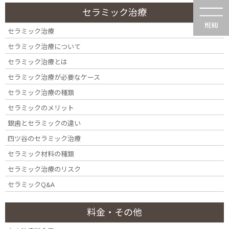
コ
ナ
セラミック治療
ン
ビ
テ
ゲ
セラミック治療
ン
ー
セラミック治療について
ツ
シ
に
ョ
セラミック治療とは
移
ン
セラミック治療が必要なケース
動
に
口腔外科手術について
移
セラミック治療の種類
動
セラミックのメリット
銀歯とセラミックの違い
四ツ谷のセラミック治療
セラミック材料の種類
HOME
口腔外科手術について
セラミック治療のリスク
セラミックQ&A
料金・その他
口腔外科手術について