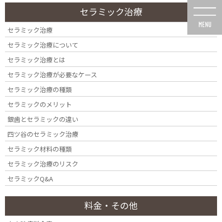
コ
ナ
セラミック治療
ン
ビ
テ
ゲ
セラミック治療
ン
ー
セラミック治療について
ツ
シ
に
ョ
セラミック治療とは
移
ン
セラミック治療が必要なケース
動
に
初めての方へ
移
セラミック治療の種類
動
セラミックのメリット
銀歯とセラミックの違い
四ツ谷のセラミック治療
セラミック材料の種類
HOME
初めての方へ
セラミック治療のリスク
セラミックQ&A
料金・その他
初めての方へ