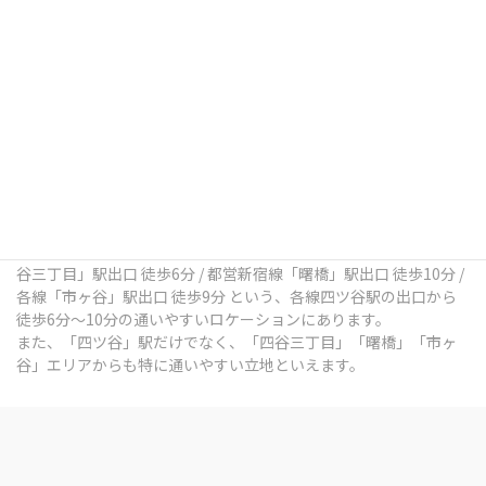
四ツ谷デンタルオフィスは、東京都新宿区四谷三栄町12番7号
Terrace Site 四谷 1Fにある歯科医院です。
総武線「四ツ谷」駅出口 徒歩7分 / 中央本線「四ツ谷」駅出口 徒歩
7分 / 東京メトロ南北線「四ツ谷」駅出口 徒歩6分 / 丸ノ内線「四
谷三丁目」駅出口 徒歩6分 / 都営新宿線「曙橋」駅出口 徒歩10分 /
各線「市ヶ谷」駅出口 徒歩9分 という、各線四ツ谷駅の出口から
徒歩6分～10分の通いやすいロケーションにあります。
また、「四ツ谷」駅だけでなく、「四谷三丁目」「曙橋」「市ヶ
谷」エリアからも特に通いやすい立地といえます。