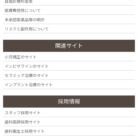
自由診療料金表
医療費控除について
未承認医薬品等の明示
Doctor’s Voice
リスクと副作用について
四ツ谷の歯医者、四ツ谷デンタルオフィスは、各線「四ツ谷
関連サイト
駅」の出口から徒歩6～10分程度の立地にある歯医者です。
水曜日以外の平日は20時まで、土曜日は18時まで、日曜日も
小児矯正のサイト
不定期ですが15時まで診療しているので、お忙しい方でも時
インビザラインのサイト
間を見つけて歯科治療に通えるのではないかと思います。
セラミック治療のサイト
インプラント治療のサイト
また、ご予約希望の方は「
24時間Web予約フォーム
」にてネ
ット予約を受け付けていますが、もちろん、お電話「
03-
採用情報
5361-7788
」でもご予約可能です。また、痛みが我慢できな
いなど、急患の方の治療も受け付けておりますので、急患の
スタッフ採用サイト
場合はお電話「
03-5361-7788
」にてご相談ください。
歯科医師採用サイト
また、お子さま向けのDVDをテレビモニターに放映していた
歯科衛生士採用サイト
り、ベビーカーでも段差を移動できるようするための板など