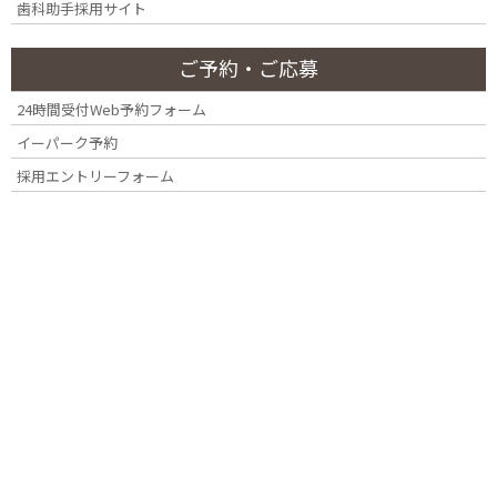
歯科助手採用サイト
ご予約・ご応募
24時間受付Web予約フォーム
イーパーク予約
採用エントリーフォーム
YOTSUYA DENTAL OFFICE
四ツ谷・四谷三丁目・曙橋・市ヶ谷『四ツ
谷デンタルオフィス』
〒160-0008 東京都新宿区四谷三栄町12番7号 Terrace Site 四谷