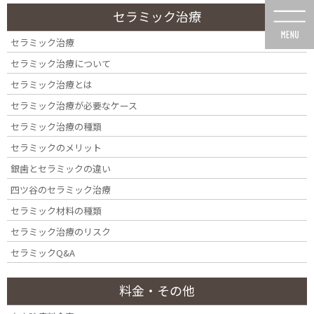
コ
ナ
セラミック治療
ン
ビ
テ
ゲ
セラミック治療
ン
ー
セラミック治療について
ツ
シ
に
ョ
セラミック治療とは
移
ン
セラミック治療が必要なケース
動
に
メディア
移
セラミック治療の種類
動
セラミックのメリット
銀歯とセラミックの違い
四ツ谷のセラミック治療
セラミック材料の種類
HOME
メディア
cmc
セラミック治療のリスク
セラミックQ&A
料金・その他
2020年8月1日