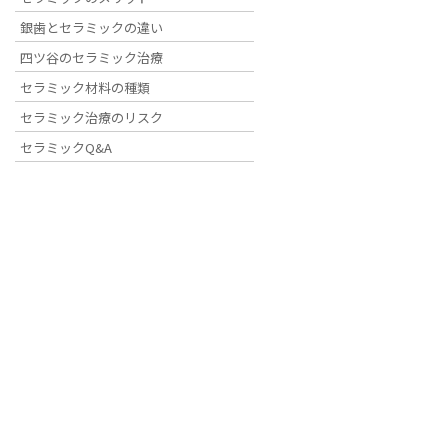
重度歯周病に対して、歯ぐきを大きく切開する
銀歯とセラミックの違い
く、歯周ポケット内部の細菌にアプローチしな
四ツ谷のセラミック治療
治療選択肢です。
セラミック材料の種類
セラミック治療のリスク
当院では、世界初の歯周病治療器「ブルーラジカル
セラミックQ&A
ージⅢ・Ⅳに該当する重度歯周病の患者様に対
を目指した精密な歯周病治療を行っています。
非外科的アプローチ
ラジカル殺菌
超音波スケーリング
重度歯周病に対応