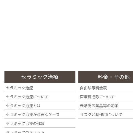
コ
ナ
ン
ビ
テ
ゲ
ン
ー
四ツ谷の歯医者・歯科医院なら『四ツ谷デンタルオフィス』へ
ツ
シ
に
ョ
移
ン
トップページ
初めての方
当院の特徴
動
に
Top Page
Information
Stance
移
動
HOME
ブルーラジカル – 非外科的歯周病治療
セラミック治療
料金・その他
セラミック治療
自由診療料金表
セラミック治療について
医療費控除について
セラミック治療とは
未承認医薬品等の明示
BLUE RADICAL P-01
セラミック治療が必要なケース
リスクと副作用について
ブルーラジカルによる非外科
セラミック治療の種類
セラミックのメリット