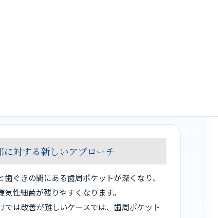
超音波振動によって歯石やプラークを除去し
ながら、同時にラジカル殺菌を行う点が大き
な特徴です。
単に歯石を削り取るだけでなく、歯周ポケッ
ト底部の細菌環境に対してもアプローチでき
るため、重度歯周病に対する新しい選択肢と
なります。
部に対する新しいアプローチ
と歯ぐきの間にある歯周ポケットが深くなり、
嫌気性細菌が残りやすくなります。
けでは改善が難しいケースでは、歯周ポケット