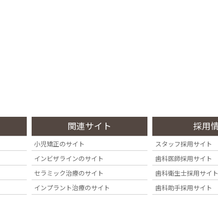
診療内容
料金・その他
症例集
院内・設備
Treatment
Fee
Case
Clinic
関連サイト
採用
小児矯正のサイト
スタッフ採用サイト
インビザラインのサイト
歯科医師採用サイト
セラミック治療のサイト
歯科衛生士採用サイ
インプラント治療のサイト
歯科助手採用サイト
的歯周病治療