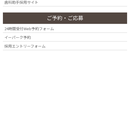
歯科助手採用サイト
Q
虫歯は自然に治りますか？
ご予約・ご応募
残念ながら、穴があいた虫歯が自然に治ることはありま
24時間受付Web予約フォーム
→ 虫
せん。細菌によって歯が溶かされているため、物理的に取
歯の
イーパーク予約
り除き、修復する必要があります。初期の「脱灰（白
治療
採用エントリーフォーム
濁）」段階なら再石灰化で食い止められる場合もありま
法を
すが、早めの受診が一番の近道です。
詳し
く見
る
Q
虫歯は人にうつりますか？
はい、唾液を介して虫歯菌（ミュータンス菌など）が感
→ 虫歯
染することがあります。食器の共有や口移しなどが主な