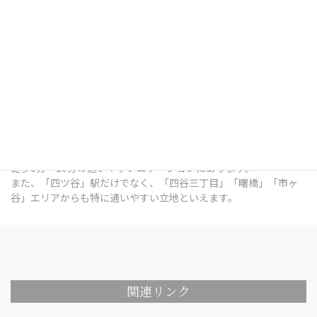
四ツ谷デンタルオフィスは、東京都新宿区四谷三栄町12番7号
Terrace Site 四谷 1Fにある歯科医院です。
総武線「四ツ谷」駅出口 徒歩7分 / 中央本線「四ツ谷」駅出口 徒歩
7分 / 東京メトロ南北線「四ツ谷」駅出口 徒歩6分 / 丸ノ内線「四
谷三丁目」駅出口 徒歩6分 / 都営新宿線「曙橋」駅出口 徒歩10分 /
各線「市ヶ谷」駅出口 徒歩9分 という、各線四ツ谷駅の出口から
徒歩6分～10分の通いやすいロケーションにあります。
また、「四ツ谷」駅だけでなく、「四谷三丁目」「曙橋」「市ヶ
谷」エリアからも特に通いやすい立地といえます。
関連リンク