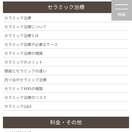
コ
ナ
セラミック治療
ン
ビ
テ
ゲ
セラミック治療
ン
ー
セラミック治療について
ツ
シ
に
ョ
セラミック治療とは
移
ン
セラミック治療が必要なケース
動
に
虫歯Q&A
移
セラミック治療の種類
動
セラミックのメリット
銀歯とセラミックの違い
四ツ谷のセラミック治療
セラミック材料の種類
HOME
虫歯Q&A
セラミック治療のリスク
セラミックQ&A
料金・その他