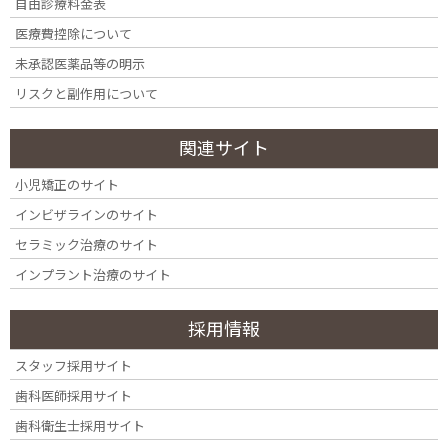
自由診療料金表
CAVITY Q&A
医療費控除について
虫歯についてよくある質問
未承認医薬品等の明示
リスクと副作用について
虫歯の症状や治療法、予防について、患者さま
からよくいただく疑問にお答えします。
関連サイト
「これって虫歯？」「治療にはどれくらいかかる？」と
小児矯正のサイト
いった不安を解消し、納得して治療を受けていただくた
めのガイドとしてご活用ください。より詳しい内容は各
インビザラインのサイト
詳細ページでも解説しています。
セラミック治療のサイト
インプラント治療のサイト
虫歯の基礎知識はこちら
採用情報
スタッフ採用サイト
歯科医師採用サイト
歯科衛生士採用サイト