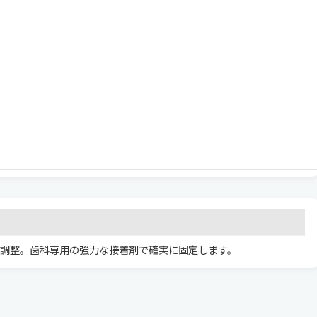
、外れにくい理想的な形に歯を整えます。
に型取りを行います。仮歯を装着して過ごしていただきます。
調整。歯科専用の強力な接着剤で確実に固定します。