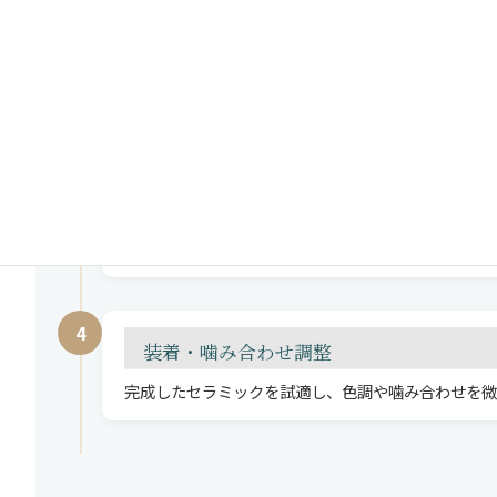
2
虫歯除去・土台形成
感染部分を丁寧に取り除き、セラミックが最も美しく
3
精密な型取り（印象採得）
適合精度の高いセラミックを作るため、細部まで精密
4
装着・噛み合わせ調整
完成したセラミックを試適し、色調や噛み合わせを微