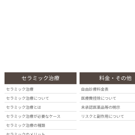
コ
ナ
ン
ビ
テ
ゲ
ン
ー
四ツ谷の歯医者・歯科医院なら『四ツ谷デンタルオフィス』へ
ツ
シ
に
ョ
移
ン
トップページ
初めての方
当院の特徴
動
に
Top Page
Information
Stance
移
動
セラミック治療
料金・その他
セラミック治療
自由診療料金表
セラミック治療の種類
セラミック治療について
医療費控除について
セラミック治療とは
未承認医薬品等の明示
セラミック治療が必要なケース
リスクと副作用について
セラミック治療の種類
セラミックのメリット