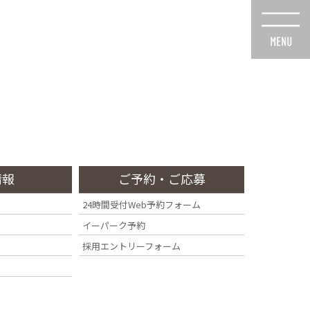
スタッフ紹介
診療・交通
採用情報
Staff
Access
Recruit
情報
ご予約・ご応募
24時間受付Web予約フォーム
イーパーク予約
ト
採用エントリーフォーム