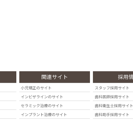
診療内容
料金・その他
症例集
院内・設備
Treatment
Fee
Case
Clinic
関連サイト
採用
小児矯正のサイト
スタッフ採用サイト
インビザラインのサイト
歯科医師採用サイト
セラミック治療のサイト
歯科衛生士採用サイ
インプラント治療のサイト
歯科助手採用サイト