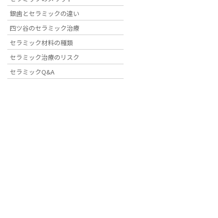
銀歯とセラミックの違い
HOME
セラミック治療の種類
四ツ谷のセラミック治療
セラミック材料の種類
セラミック治療のリスク
セラミックQ&A
CERAMIC TREATMENT
セラミック治療の方法と流れ
精密な適合と確かな審美性で、理想的なお口元
セラミック治療は、失われた歯の構造を「陶器（セ
だけでなく、周囲の歯との調和、噛み合わせの機能
た治療を行っています。