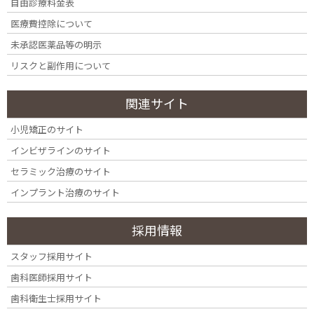
自由診療料金表
PERIODONTAL TREATMENT
医療費控除について
未承認医薬品等の明示
歯周病の治療について
リスクと副作用について
歯周病治療の基本は、原因となっているプラー
関連サイト
ク（歯垢）や歯石を徹底的に取り除くことです。
小児矯正のサイト
歯周病は細菌感染によって起こる病気のため、原因とな
インビザラインのサイト
る細菌を減らすことが治療の第一歩になります。初期段
階では歯石除去などの基本治療で改善しますが、進行し
セラミック治療のサイト
た場合には外科的な処置が必要になることもあります。
インプラント治療のサイト
採用情報
歯周病の進行について詳しく
スタッフ採用サイト
歯科医師採用サイト
歯科衛生士採用サイト