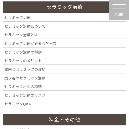
コ
ナ
セラミック治療
ン
ビ
テ
ゲ
セラミック治療
ン
ー
セラミック治療について
ツ
シ
に
ョ
セラミック治療とは
移
ン
セラミック治療が必要なケース
動
に
歯周病の治療
移
セラミック治療の種類
動
セラミックのメリット
銀歯とセラミックの違い
四ツ谷のセラミック治療
セラミック材料の種類
HOME
歯周病の治療
セラミック治療のリスク
セラミックQ&A
料金・その他