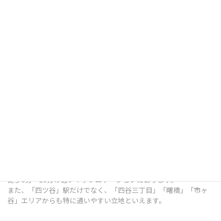
四ツ谷デンタルオフィスは、東京都新宿区四谷三栄町12番7号
Terrace Site 四谷 1Fにある歯科医院です。
総武線「四ツ谷」駅出口 徒歩7分 / 中央本線「四ツ谷」駅出口 徒歩
7分 / 東京メトロ南北線「四ツ谷」駅出口 徒歩6分 / 丸ノ内線「四
谷三丁目」駅出口 徒歩6分 / 都営新宿線「曙橋」駅出口 徒歩10分 /
各線「市ヶ谷」駅出口 徒歩9分 という、各線四ツ谷駅の出口から
徒歩6分～10分の通いやすいロケーションにあります。
また、「四ツ谷」駅だけでなく、「四谷三丁目」「曙橋」「市ヶ
谷」エリアからも特に通いやすい立地といえます。