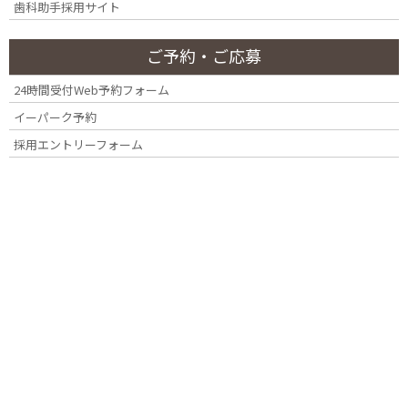
歯科助手採用サイト
歯周病治療の基本（歯石除去）
ご予約・ご応募
24時間受付Web予約フォーム
治療の第一歩となるのが、専用の器具を使った
歯石除去（スケー
イーパーク予約
リング）
です。歯石は歯垢が石灰化して固くなったもので、日常の
採用エントリーフォーム
歯磨きでは取り除くことができません。
歯石の表面は細菌が付着しやすいため、これを取り除くことで歯
ぐきの炎症を改善し、歯周病の進行を食い止めます。