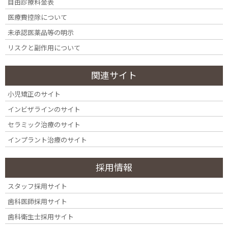
自由診療料金表
DIAGNOSIS & JUDGMENT
医療費控除について
歯周病の判断について
未承認医薬品等の明示
リスクと副作用について
「痛みがないから大丈夫」と思っていません
か？歯周病は静かに進行する病気です。
関連サイト
歯ぐきの出血や腫れ、口臭などは身体からのサインで
小児矯正のサイト
す。放置すると歯を支える骨が破壊され、最終的には歯
を失う原因となります。ここでは、治療が必要な状態の
インビザラインのサイト
判断基準と、歯科医院で行う検査について解説します。
セラミック治療のサイト
インプラント治療のサイト
歯周病の基礎知識はこちら
採用情報
スタッフ採用サイト
歯科医師採用サイト
歯科衛生士採用サイト