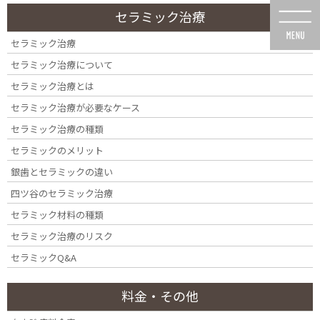
コ
ナ
セラミック治療
ン
ビ
テ
ゲ
セラミック治療
ン
ー
セラミック治療について
ツ
シ
に
ョ
セラミック治療とは
移
ン
セラミック治療が必要なケース
動
に
歯周病は治るのか？
移
セラミック治療の種類
動
セラミックのメリット
銀歯とセラミックの違い
四ツ谷のセラミック治療
セラミック材料の種類
HOME
歯周病は治るのか？
セラミック治療のリスク
セラミックQ&A
料金・その他