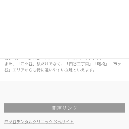
四ツ谷デンタルオフィスは、東京都新宿区四谷三栄町12番7号
Terrace Site 四谷 1Fにある歯科医院です。
総武線「四ツ谷」駅出口 徒歩7分 / 中央本線「四ツ谷」駅出口 徒歩
7分 / 東京メトロ南北線「四ツ谷」駅出口 徒歩6分 / 丸ノ内線「四
谷三丁目」駅出口 徒歩6分 / 都営新宿線「曙橋」駅出口 徒歩10分 /
各線「市ヶ谷」駅出口 徒歩9分 という、各線四ツ谷駅の出口から
徒歩6分～10分の通いやすいロケーションにあります。
また、「四ツ谷」駅だけでなく、「四谷三丁目」「曙橋」「市ヶ
谷」エリアからも特に通いやすい立地といえます。
関連リンク
四ツ谷デンタルクリニック 公式サイト