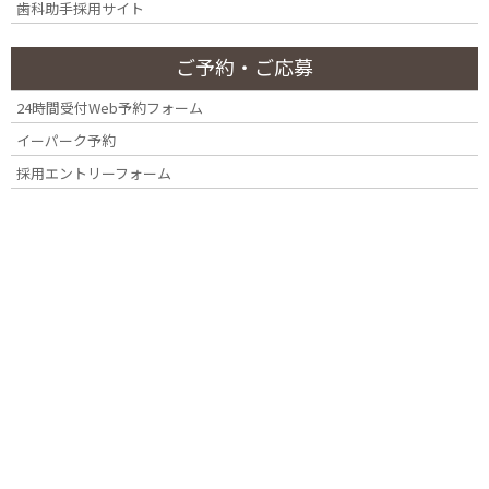
歯科助手採用サイト
歯周病は自然に治るのか
ご予約・ご応募
24時間受付Web予約フォーム
結論から申し上げますと、歯周病は自然に治ることは
イーパーク予約
ありません。
採用エントリーフォーム
原因は細菌感染であるため、根本的な原因（プラークや歯
石）を取り除かない限り、炎症は止まりません。初期の
「歯肉炎」であればセルフケアで改善することもあります
が、骨が溶け始めた「歯周炎」は必ず歯科医院での専門的
な治療が必要です。
歯周病の治療方法について