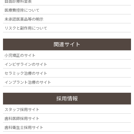
自由診療料金表
CERAMIC Q&A
医療費控除について
セラミック治療のよくある質問
未承認医薬品等の明示
リスクと副作用について
寿命、変色、痛みなど、気になる疑問を専門医が
解消します。
関連サイト
「セラミックって割れやすいの？」「保険の歯と何が違
小児矯正のサイト
うの？」など、セラミック治療を検討する際に多くの方
が抱く疑問をまとめました。不安を解消し、納得して治
インビザラインのサイト
療に進んでいただくためのガイドとしてお役立てくださ
セラミック治療のサイト
い。
インプラント治療のサイト
セラミック治療の総合案内
採用情報
スタッフ採用サイト
歯科医師採用サイト
歯科衛生士採用サイト