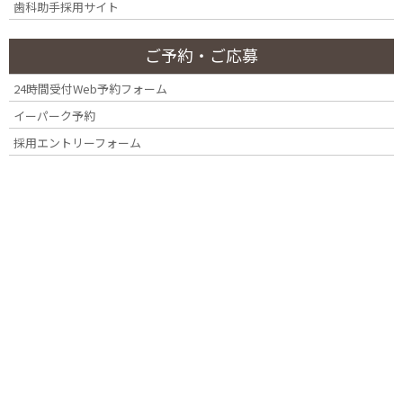
歯科助手採用サイト
Q
セラミックは何年くらい持ちますか？
ご予約・ご応募
24時間受付Web予約フォーム
一般的に10年〜15年以上と言われていますが、お口のケア次第
イーパーク予約
でさらに長く持たせることも可能です。セラミック自体は劣化
採用エントリーフォーム
しませんが、土台となる歯の健康が重要です。定期検診での噛
み合わせ調整が寿命を延ばす鍵となります。
Q
セラミックは割れることがありますか？
陶器と同じ性質のため、極端に強い衝撃や歯ぎしりに
→ セラ
よって割れるリスクはゼロではありません。当院では、
ミック
噛む力が強い方には強度の高い「ジルコニア」を提案
のリス
したり、就寝時のマウスピース作成をおすすめすること