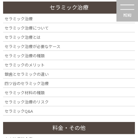
コ
ナ
セラミック治療
ン
ビ
テ
ゲ
セラミック治療
ン
ー
セラミック治療について
ツ
シ
に
ョ
セラミック治療とは
移
ン
セラミック治療が必要なケース
動
に
セラミックQ&A
移
セラミック治療の種類
動
セラミックのメリット
銀歯とセラミックの違い
四ツ谷のセラミック治療
セラミック材料の種類
HOME
セラミックQ&A
セラミック治療のリスク
セラミックQ&A
料金・その他