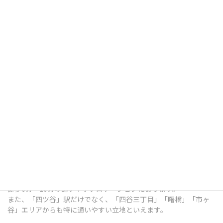
四ツ谷デンタルオフィスは、東京都新宿区四谷三栄町12番7号
Terrace Site 四谷 1Fにある歯科医院です。
総武線「四ツ谷」駅出口 徒歩7分 / 中央本線「四ツ谷」駅出口 徒歩
7分 / 東京メトロ南北線「四ツ谷」駅出口 徒歩6分 / 丸ノ内線「四
谷三丁目」駅出口 徒歩6分 / 都営新宿線「曙橋」駅出口 徒歩10分 /
各線「市ヶ谷」駅出口 徒歩9分 という、各線四ツ谷駅の出口から
徒歩6分～10分の通いやすいロケーションにあります。
また、「四ツ谷」駅だけでなく、「四谷三丁目」「曙橋」「市ヶ
谷」エリアからも特に通いやすい立地といえます。