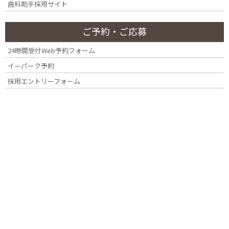
歯科助手採用サイト
ご予約・ご応募
24時間受付Web予約フォーム
イーパーク予約
採用エントリーフォーム
YOTSUYA DENTAL OFFICE
四ツ谷・四谷三丁目・曙橋・市ヶ谷『四ツ
谷デンタルオフィス』
〒160-0008 東京都新宿区四谷三栄町12番7号 Terrace Site 四谷