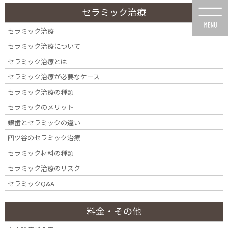
コ
ナ
セラミック治療
ン
ビ
テ
ゲ
セラミック治療
ン
ー
セラミック治療について
ツ
シ
に
ョ
セラミック治療とは
移
ン
セラミック治療が必要なケース
動
に
メディア
移
セラミック治療の種類
動
セラミックのメリット
銀歯とセラミックの違い
四ツ谷のセラミック治療
セラミック材料の種類
HOME
メディア
seminar1-02
セラミック治療のリスク
セラミックQ&A
料金・その他
2025年2月10日