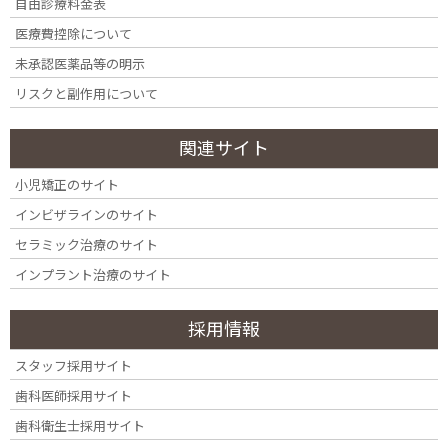
seminar1-02
自由診療料金表
医療費控除について
未承認医薬品等の明示
リスクと副作用について
関連サイト
小児矯正のサイト
インビザラインのサイト
セラミック治療のサイト
インプラント治療のサイト
採用情報
スタッフ採用サイト
歯科医師採用サイト
歯科衛生士採用サイト