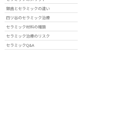
銀歯とセラミックの違い
HOME
カウンセリングについて
yotsuya-haisya.com-ff – コピー
四ツ谷のセラミック治療
セラミック材料の種類
セラミック治療のリスク
2021年10月15日
セラミックQ&A
yotsuya-haisya.com-ff 