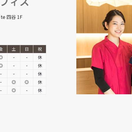
te 四谷 1F
金
土
日
祝
◎
-
-
休
◎
-
-
休
-
-
-
休
-
◎
◎
休
-
◎
-
休