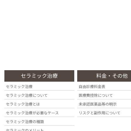
コ
ナ
ン
ビ
テ
ゲ
ン
ー
四ツ谷の歯医者・歯科医院なら『四ツ谷デンタルオフィス』へ
ツ
シ
に
ョ
移
ン
トップページ
初めての方
当院の特徴
動
に
Top Page
Information
Stance
移
動
セラミック治療
料金・その他
セラミック治療
自由診療料金表
投稿
セラミック治療について
医療費控除について
セラミック治療とは
未承認医薬品等の明示
セラミック治療が必要なケース
リスクと副作用について
セラミック治療の種類
セラミックのメリット