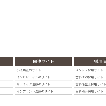
診療内容
料金・その他
症例集
院内・設備
Treatment
Fee
Case
Clinic
関連サイト
採用
小児矯正のサイト
スタッフ採用サイト
インビザラインのサイト
歯科医師採用サイト
セラミック治療のサイト
歯科衛生士採用サイ
インプラント治療のサイト
歯科助手採用サイト