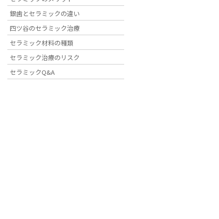
銀歯とセラミックの違い
HOME
2020年12月
四ツ谷のセラミック治療
セラミック材料の種類
セラミック治療のリスク
セラミックQ&A
2020年12月2日
診療・休診のお知らせ
年末
年始の休診日について
平素より四ツ谷デンタルオフィ
スをご利用いただき誠にありが
とうございます。 四ツ谷デンタ
ルオフィスでは、勝手ながら、
下記を年末年始の休診とさせて
いただきます。 ご不便をおかけ
いたしますが、何卒ご理解の程
宜しくお願い申し上げ […]