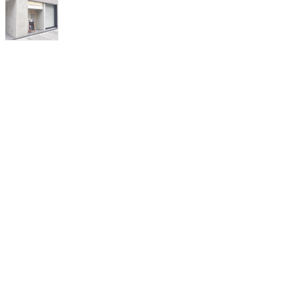
Ｗ
休
診
の
お
知
ら
せ
（
4
/
2
9
,
5
/
3
,
4
,
5