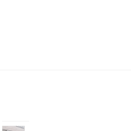
診
察
券
の
再
発
行
に
つ
い
て
2
0
2
6
年
7
月
2
日
Ｇ