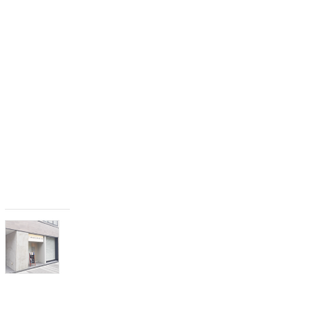
,
6
休
診
）
2
0
2
6
年
3
月
1
8
日
6
月
1
日
よ
り