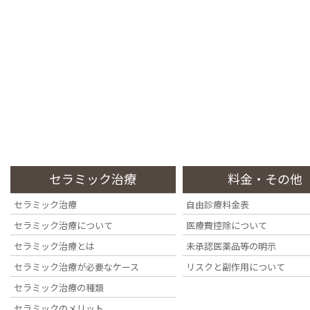
コ
ナ
ン
ビ
テ
ゲ
ン
ー
四ツ谷の歯医者・歯科医院なら『四ツ谷デンタルオフィス』へ
ツ
シ
に
ョ
移
ン
動
に
トッ
移
初めて
当院の
診療内
料金・
院内・
スタッ
診
プペ
症例集
の方
特徴
容
その他
設備
フ紹介
動
ージ
Case
Information
Stance
Treatment
Fee
Clinic
Staff
A
セラミック治療
料金・その他
Top Page
セラミック治療
自由診療料金表
2020年12月
セラミック治療について
医療費控除について
セラミック治療とは
未承認医薬品等の明示
セラミック治療が必要なケース
リスクと副作用について
セラミック治療の種類
セラミックのメリット