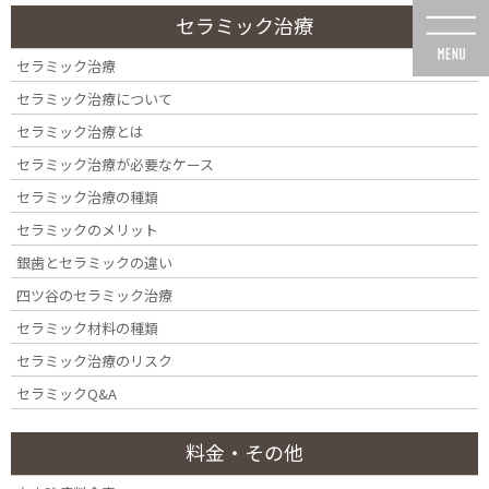
コ
ナ
セラミック治療
ン
ビ
テ
ゲ
セラミック治療
ン
ー
セラミック治療について
ツ
シ
に
ョ
セラミック治療とは
移
ン
セラミック治療が必要なケース
動
に
投稿
移
セラミック治療の種類
動
セラミックのメリット
銀歯とセラミックの違い
四ツ谷のセラミック治療
セラミック材料の種類
HOME
入れ歯
2756062_s – コピー (2)
セラミック治療のリスク
セラミックQ&A
料金・その他
2020年8月2日