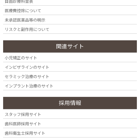
2756062_s – コピー (2)
自由診療料金表
医療費控除について
未承認医薬品等の明示
リスクと副作用について
関連サイト
小児矯正のサイト
インビザラインのサイト
セラミック治療のサイト
インプラント治療のサイト
採用情報
カテゴリー
スタッフ採用サイト
カ
歯科医師採用サイト
テ
ゴ
歯科衛生士採用サイト
リ