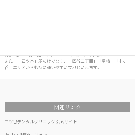
四ツ谷デンタルオフィスは、東京都新宿区四谷三栄町12番7号
Terrace Site 四谷 1Fにある歯科医院です。
総武線「四ツ谷」駅出口 徒歩7分 / 中央本線「四ツ谷」駅出口 徒歩
7分 / 東京メトロ南北線「四ツ谷」駅出口 徒歩6分 / 丸ノ内線「四
谷三丁目」駅出口 徒歩6分 / 都営新宿線「曙橋」駅出口 徒歩10分 /
各線「市ヶ谷」駅出口 徒歩9分 という、各線四ツ谷駅の出口から
徒歩6分～10分の通いやすいロケーションにあります。
また、「四ツ谷」駅だけでなく、「四谷三丁目」「曙橋」「市ヶ
谷」エリアからも特に通いやすい立地といえます。
関連リンク
四ツ谷デンタルクリニック 公式サイト
┣
「小児矯正」サイト