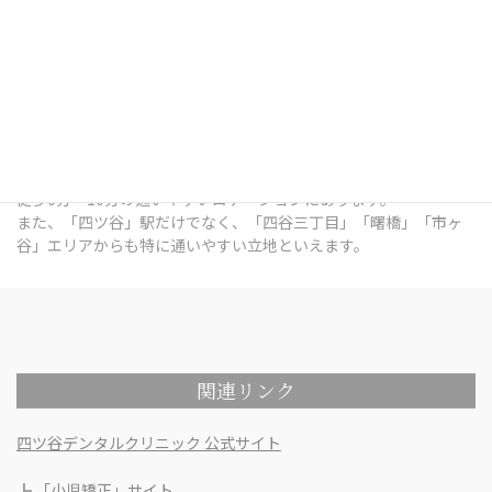
四ツ谷デンタルオフィスは、東京都新宿区四谷三栄町12番7号
Terrace Site 四谷 1Fにある歯科医院です。
総武線「四ツ谷」駅出口 徒歩7分 / 中央本線「四ツ谷」駅出口 徒歩
7分 / 東京メトロ南北線「四ツ谷」駅出口 徒歩6分 / 丸ノ内線「四
谷三丁目」駅出口 徒歩6分 / 都営新宿線「曙橋」駅出口 徒歩10分 /
各線「市ヶ谷」駅出口 徒歩9分 という、各線四ツ谷駅の出口から
徒歩6分～10分の通いやすいロケーションにあります。
また、「四ツ谷」駅だけでなく、「四谷三丁目」「曙橋」「市ヶ
谷」エリアからも特に通いやすい立地といえます。
関連リンク
四ツ谷デンタルクリニック 公式サイト
┣
「小児矯正」サイト