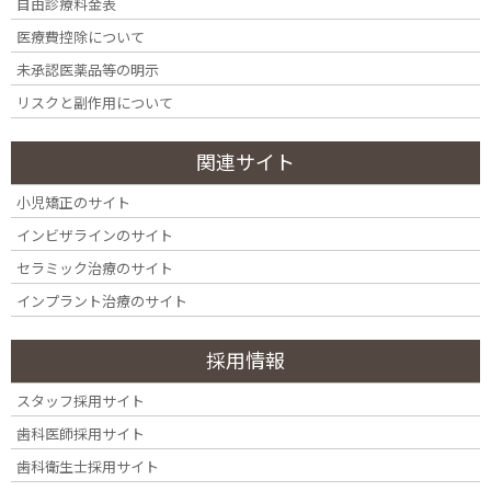
rich2x7762421_photo5 – コピー
自由診療料金表
医療費控除について
未承認医薬品等の明示
リスクと副作用について
関連サイト
小児矯正のサイト
インビザラインのサイト
セラミック治療のサイト
インプラント治療のサイト
採用情報
カテゴリー
スタッフ採用サイト
カ
歯科医師採用サイト
テ
ゴ
歯科衛生士採用サイト
リ