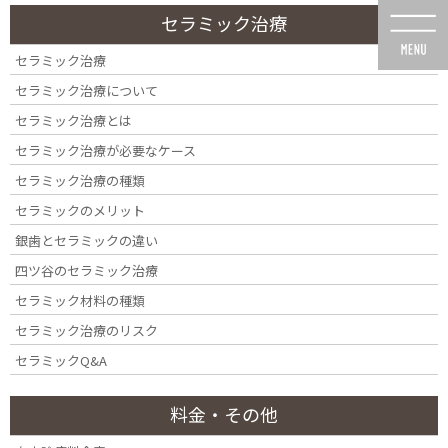
コ
ナ
セラミック治療
ン
ビ
テ
ゲ
セラミック治療
ン
ー
セラミック治療について
ツ
シ
に
ョ
セラミック治療とは
移
ン
セラミック治療が必要なケース
動
に
投稿
移
セラミック治療の種類
動
セラミックのメリット
銀歯とセラミックの違い
四ツ谷のセラミック治療
セラミック材料の種類
HOME
スタッフ紹介
rich2x7762421_photo5 – コピー
セラミック治療のリスク
セラミックQ&A
料金・その他
2020年8月1日