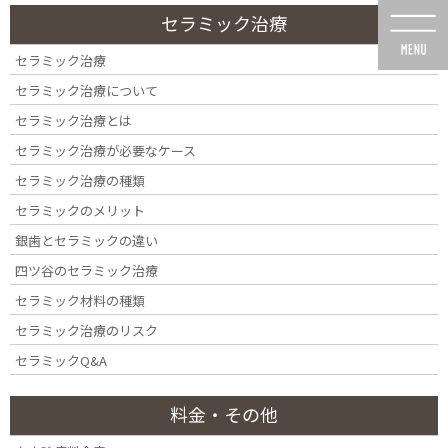
コ
ナ
セラミック治療
ン
ビ
テ
ゲ
セラミック治療
ン
ー
セラミック治療について
ツ
シ
に
ョ
セラミック治療とは
移
ン
セラミック治療が必要なケース
動
に
投稿
移
セラミック治療の種類
動
セラミックのメリット
銀歯とセラミックの違い
四ツ谷のセラミック治療
セラミック材料の種類
HOME
定期検診・メインテナンス
akusenson-97.7%_アートボード 1
セラミック治療のリスク
セラミックQ&A
料金・その他
2019年6月21日