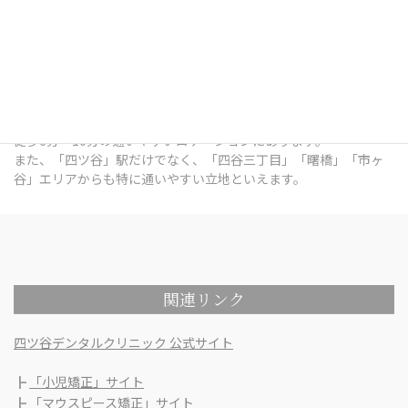
四ツ谷デンタルオフィスは、東京都新宿区四谷三栄町12番7号
Terrace Site 四谷 1Fにある歯科医院です。
総武線「四ツ谷」駅出口 徒歩7分 / 中央本線「四ツ谷」駅出口 徒歩
7分 / 東京メトロ南北線「四ツ谷」駅出口 徒歩6分 / 丸ノ内線「四
谷三丁目」駅出口 徒歩6分 / 都営新宿線「曙橋」駅出口 徒歩10分 /
各線「市ヶ谷」駅出口 徒歩9分 という、各線四ツ谷駅の出口から
徒歩6分～10分の通いやすいロケーションにあります。
また、「四ツ谷」駅だけでなく、「四谷三丁目」「曙橋」「市ヶ
谷」エリアからも特に通いやすい立地といえます。
関連リンク
四ツ谷デンタルクリニック 公式サイト
┣
「小児矯正」サイト
┣
「マウスピース矯正」サイト