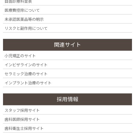
akusenson-97.7%_アートボード 1
自由診療料金表
医療費控除について
未承認医薬品等の明示
リスクと副作用について
関連サイト
小児矯正のサイト
インビザラインのサイト
セラミック治療のサイト
インプラント治療のサイト
カテゴリー
採用情報
カ
スタッフ採用サイト
テ
歯科医師採用サイト
ゴ
リ
歯科衛生士採用サイト
月別アーカイブ
ー