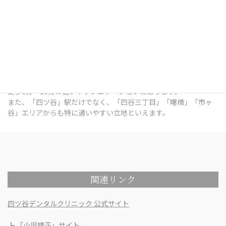
四ツ谷デンタルオフィスは、東京都新宿区四谷三栄町12番7号
Terrace Site 四谷 1Fにある歯科医院です。
総武線「四ツ谷」駅出口 徒歩7分 / 中央本線「四ツ谷」駅出口 徒歩
7分 / 東京メトロ南北線「四ツ谷」駅出口 徒歩6分 / 丸ノ内線「四
谷三丁目」駅出口 徒歩6分 / 都営新宿線「曙橋」駅出口 徒歩10分 /
各線「市ヶ谷」駅出口 徒歩9分 という、各線四ツ谷駅の出口から
徒歩6分～10分の通いやすいロケーションにあります。
また、「四ツ谷」駅だけでなく、「四谷三丁目」「曙橋」「市ヶ
谷」エリアからも特に通いやすい立地といえます。
関連リンク
四ツ谷デンタルクリニック 公式サイト
┣
「小児矯正」サイト