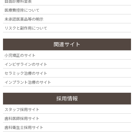
AdobeStock_267713857
自由診療料金表
医療費控除について
未承認医薬品等の明示
リスクと副作用について
関連サイト
小児矯正のサイト
インビザラインのサイト
セラミック治療のサイト
インプラント治療のサイト
採用情報
カテゴリー
スタッフ採用サイト
カ
歯科医師採用サイト
テ
ゴ
歯科衛生士採用サイト
リ