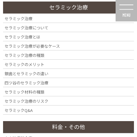
コ
ナ
セラミック治療
ン
ビ
テ
ゲ
セラミック治療
ン
ー
セラミック治療について
ツ
シ
に
ョ
セラミック治療とは
移
ン
セラミック治療が必要なケース
動
に
投稿
移
セラミック治療の種類
動
セラミックのメリット
銀歯とセラミックの違い
四ツ谷のセラミック治療
セラミック材料の種類
HOME
裏側矯正・表側矯正
AdobeStock_267713857
セラミック治療のリスク
セラミックQ&A
料金・その他
2019年6月21日