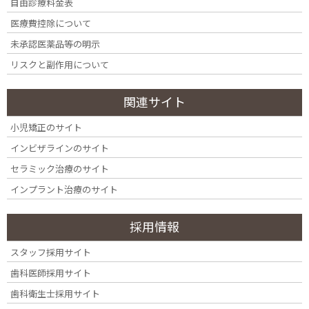
自由診療料金表
2019年6月20日
医療費控除について
Oral hygiene: Scaling and root
未承認医薬品等の明示
planing (conventional
リスクと副作用について
periodontal therapy). Medically
関連サイト
accurate 3D illustration of
小児矯正のサイト
human teeth treatment
インビザラインのサイト
セラミック治療のサイト
インプラント治療のサイト
採用情報
スタッフ採用サイト
歯科医師採用サイト
歯科衛生士採用サイト