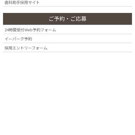
歯科助手採用サイト
ご予約・ご応募
カテゴリー
24時間受付Web予約フォーム
イーパーク予約
カ
採用エントリーフォーム
テ
ゴ
リ
月別アーカイブ
ー
2026年7月
2026年3月
2025年4月
2025年2月