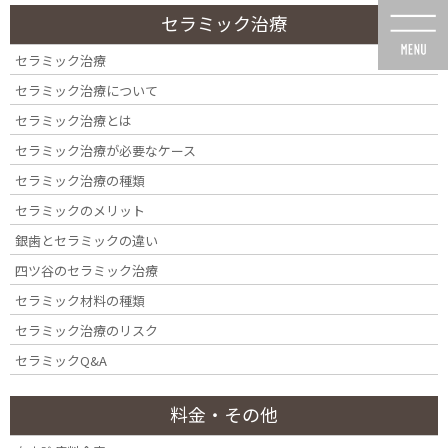
コ
ナ
セラミック治療
ン
ビ
テ
ゲ
セラミック治療
ン
ー
セラミック治療について
ツ
シ
に
ョ
セラミック治療とは
移
ン
セラミック治療が必要なケース
動
に
投稿
移
セラミック治療の種類
動
セラミックのメリット
銀歯とセラミックの違い
四ツ谷のセラミック治療
セラミック材料の種類
HOME
歯周病について
セラミック治療のリスク
Oral hygiene: Scaling and root planing (conventional periodontal therapy).
セラミックQ&A
Medically accurate 3D illustration of human teeth treatment
料金・その他