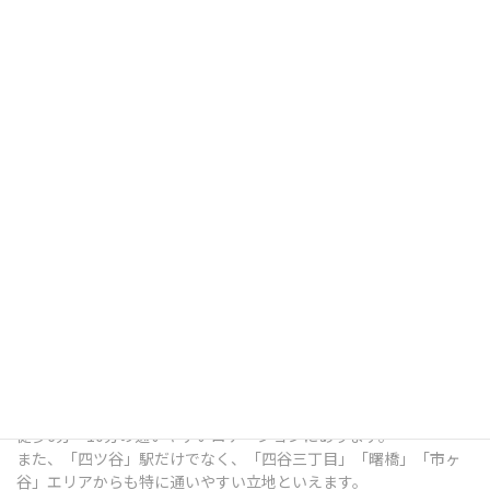
四ツ谷デンタルオフィスは、東京都新宿区四谷三栄町12番7号
Terrace Site 四谷 1Fにある歯科医院です。
総武線「四ツ谷」駅出口 徒歩7分 / 中央本線「四ツ谷」駅出口 徒歩
7分 / 東京メトロ南北線「四ツ谷」駅出口 徒歩6分 / 丸ノ内線「四
谷三丁目」駅出口 徒歩6分 / 都営新宿線「曙橋」駅出口 徒歩10分 /
各線「市ヶ谷」駅出口 徒歩9分 という、各線四ツ谷駅の出口から
徒歩6分～10分の通いやすいロケーションにあります。
また、「四ツ谷」駅だけでなく、「四谷三丁目」「曙橋」「市ヶ
谷」エリアからも特に通いやすい立地といえます。