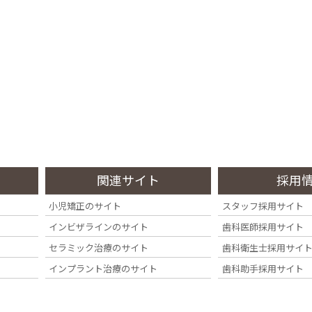
診療内容
料金・その他
症例集
院内・設備
Treatment
Fee
Case
Clinic
関連サイト
採用
小児矯正のサイト
スタッフ採用サイト
インビザラインのサイト
歯科医師採用サイト
セラミック治療のサイト
歯科衛生士採用サイ
インプラント治療のサイト
歯科助手採用サイト