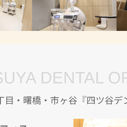
UYA DENTAL O
丁目・曙橋・市ヶ谷『四ツ谷デ