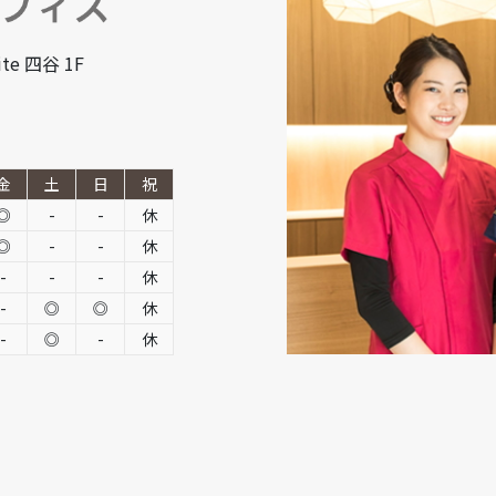
te 四谷 1F
金
土
日
祝
◎
-
-
休
◎
-
-
休
-
-
-
休
-
◎
◎
休
-
◎
-
休