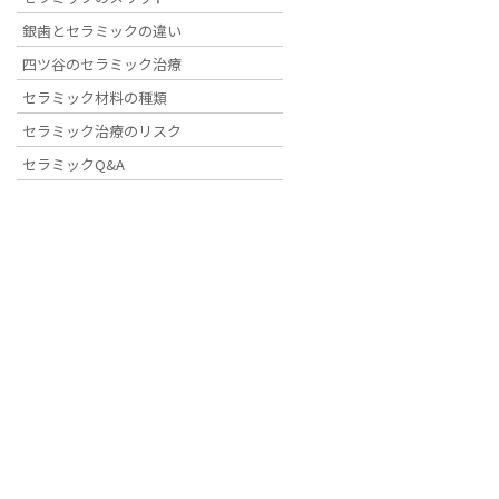
銀歯とセラミックの違い
HOME
歯周病について
emdg
四ツ谷のセラミック治療
セラミック材料の種類
セラミック治療のリスク
2020年8月2日
セラミックQ&A
emdg