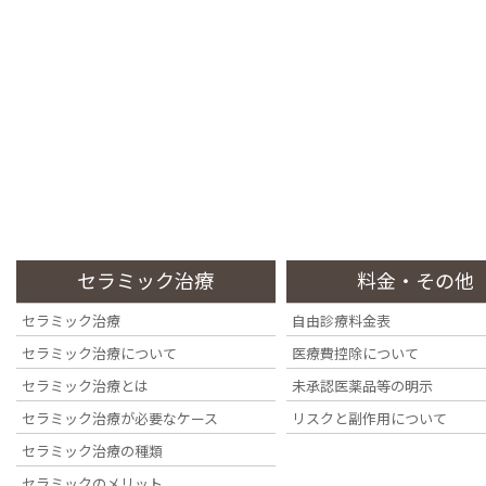
コ
ナ
ン
ビ
テ
ゲ
ン
ー
四ツ谷の歯医者・歯科医院なら『四ツ谷デンタルオフィス』へ
ツ
シ
に
ョ
移
ン
トップページ
初めての方
当院の特徴
動
に
Top Page
Information
Stance
移
動
セラミック治療
料金・その他
セラミック治療
自由診療料金表
投稿
セラミック治療について
医療費控除について
セラミック治療とは
未承認医薬品等の明示
セラミック治療が必要なケース
リスクと副作用について
セラミック治療の種類
セラミックのメリット