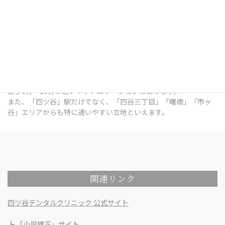
四ツ谷デンタルオフィスは、東京都新宿区四谷三栄町12番7号
Terrace Site 四谷 1Fにある歯科医院です。
総武線「四ツ谷」駅出口 徒歩7分 / 中央本線「四ツ谷」駅出口 徒歩
7分 / 東京メトロ南北線「四ツ谷」駅出口 徒歩6分 / 丸ノ内線「四
谷三丁目」駅出口 徒歩6分 / 都営新宿線「曙橋」駅出口 徒歩10分 /
各線「市ヶ谷」駅出口 徒歩9分 という、各線四ツ谷駅の出口から
徒歩6分～10分の通いやすいロケーションにあります。
また、「四ツ谷」駅だけでなく、「四谷三丁目」「曙橋」「市ヶ
谷」エリアからも特に通いやすい立地といえます。
関連リンク
四ツ谷デンタルクリニック 公式サイト
┣
「小児矯正」サイト