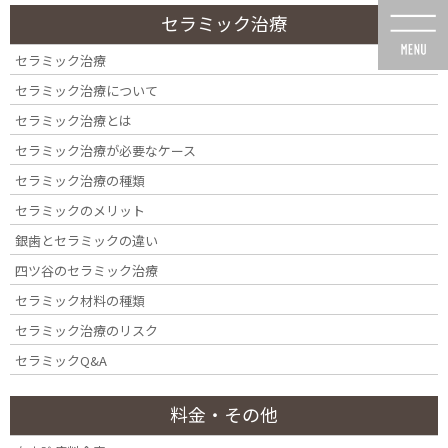
コ
ナ
セラミック治療
ン
ビ
テ
ゲ
セラミック治療
ン
ー
セラミック治療について
ツ
シ
に
ョ
セラミック治療とは
移
ン
セラミック治療が必要なケース
動
に
投稿
移
セラミック治療の種類
動
セラミックのメリット
銀歯とセラミックの違い
四ツ谷のセラミック治療
セラミック材料の種類
HOME
当院の特徴
rich2x7762421_photo8 – コピー
セラミック治療のリスク
セラミックQ&A
料金・その他
2020年8月2日