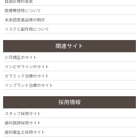
rich2x7762421_photo8 – コピー
自由診療料金表
医療費控除について
未承認医薬品等の明示
リスクと副作用について
関連サイト
小児矯正のサイト
インビザラインのサイト
セラミック治療のサイト
インプラント治療のサイト
採用情報
カテゴリー
スタッフ採用サイト
カ
歯科医師採用サイト
テ
ゴ
歯科衛生士採用サイト
リ