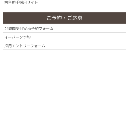
カ
歯科助手採用サイト
テ
ゴ
ご予約・ご応募
リ
月別アーカイブ
ー
24時間受付Web予約フォーム
イーパーク予約
2026年7月
採用エントリーフォーム
2026年3月
2025年4月
2025年2月
2024年11月
2024年10月
2024年7月