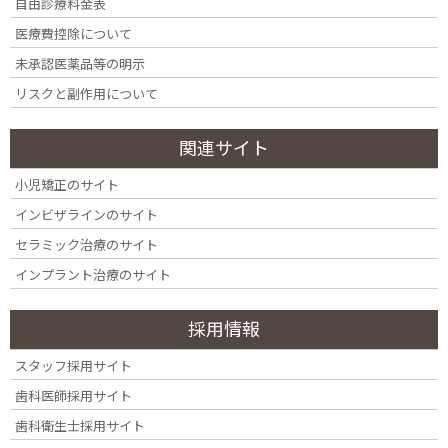
自由診療料金表
医療費控除について
2024年10月11日
未承認医薬品等の明示
bfpic1009-Y-02
リスクと副作用について
関連サイト
小児矯正のサイト
インビザラインのサイト
セラミック治療のサイト
インプラント治療のサイト
採用情報
スタッフ採用サイト
歯科医師採用サイト
カテゴリー
歯科衛生士採用サイト