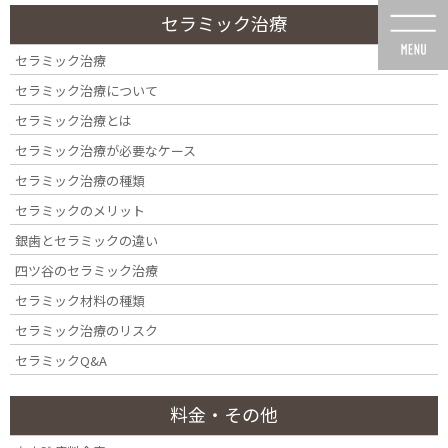
コ
ナ
セラミック治療
ン
ビ
テ
ゲ
セラミック治療
ン
ー
セラミック治療について
ツ
シ
に
ョ
セラミック治療とは
移
ン
セラミック治療が必要なケース
動
に
投稿
移
セラミック治療の種類
動
セラミックのメリット
銀歯とセラミックの違い
四ツ谷のセラミック治療
セラミック材料の種類
HOME
セラミック治療のリスク
セラミック治療（左上第一小臼歯～第一大臼歯をセラミック治療でブリッジに）
セラミックQ&A
【60代・男性】
bfpic1009-Y-02
料金・その他