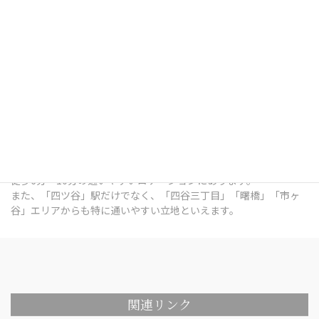
四ツ谷デンタルオフィスは、東京都新宿区四谷三栄町12番7号
Terrace Site 四谷 1Fにある歯科医院です。
総武線「四ツ谷」駅出口 徒歩7分 / 中央本線「四ツ谷」駅出口 徒歩
7分 / 東京メトロ南北線「四ツ谷」駅出口 徒歩6分 / 丸ノ内線「四
谷三丁目」駅出口 徒歩6分 / 都営新宿線「曙橋」駅出口 徒歩10分 /
各線「市ヶ谷」駅出口 徒歩9分 という、各線四ツ谷駅の出口から
徒歩6分～10分の通いやすいロケーションにあります。
また、「四ツ谷」駅だけでなく、「四谷三丁目」「曙橋」「市ヶ
谷」エリアからも特に通いやすい立地といえます。
関連リンク